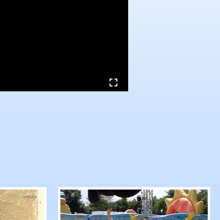
mas Bareiß kündigt politische Auszeit an
RTF.1-Nachrichten: Tigerenten Club