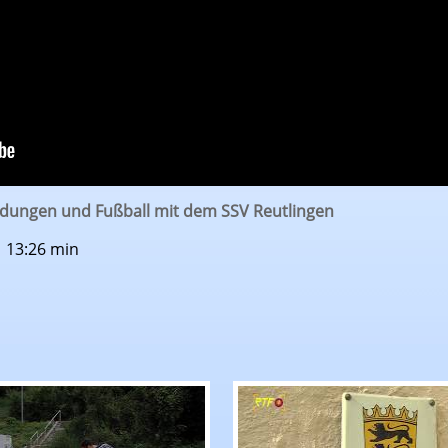
dungen und Fußball mit dem SSV Reutlingen
| 13:26 min
 Schwäbischen Alb
hrichten: Unbekannter schießt auf fahrendes Auto
RTF.1-Nachrichten: Tho