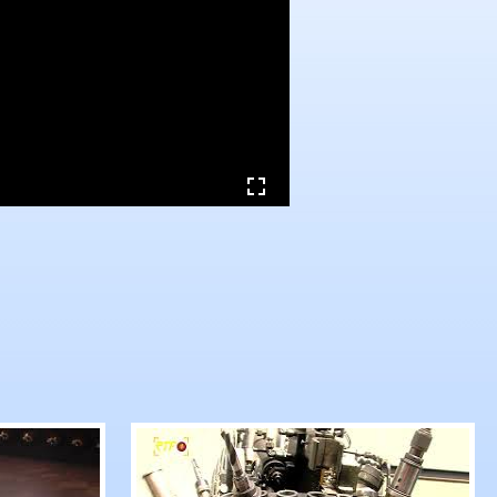
beiten
er veröffentlicht Quartalszahlen
tzinger Modegröße Hugo Boss hält trotz Gewinne
RTF.1-Nachrichten: Über 100 Jahre 