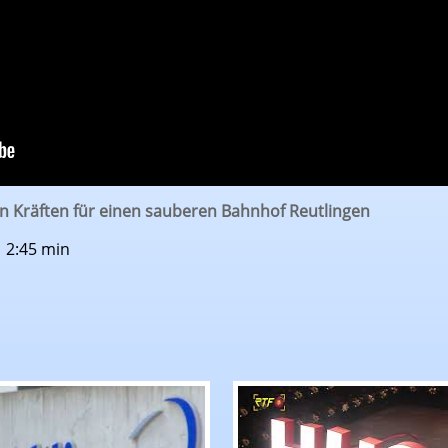
en Kräften für einen sauberen Bahnhof Reutlingen
| 2:45 min
le gewähren Blick hinter die Kulissen der Drehar
richten: Dettinger Automobilzulieferer ElringKling
RTF.1-Nachrichten: Me